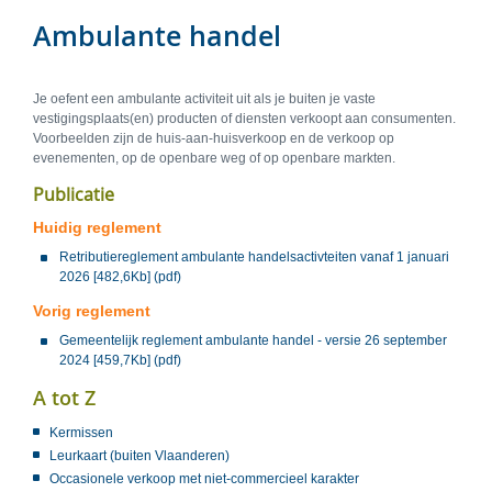
Ambulante handel
Je oefent een ambulante activiteit uit als je buiten je vaste
vestigingsplaats(en) producten of diensten verkoopt aan consumenten.
Voorbeelden zijn de huis-aan-huisverkoop en de verkoop op
evenementen, op de openbare weg of op openbare markten.
Publicatie
Huidig reglement
Retributiereglement ambulante handelsactivteiten vanaf 1 januari
2026 [482,6Kb] (pdf)
Vorig reglement
Gemeentelijk reglement ambulante handel - versie 26 september
2024 [459,7Kb] (pdf)
A tot Z
Kermissen
Leurkaart (buiten Vlaanderen)
Occasionele verkoop met niet-commercieel karakter