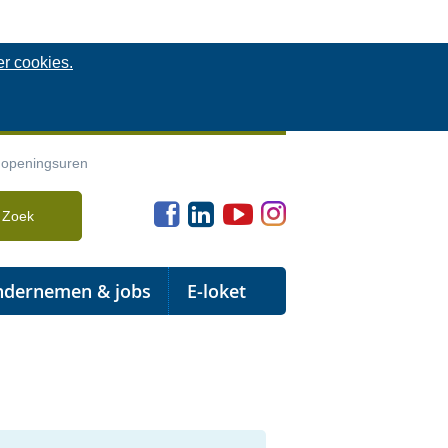
er cookies.
 openingsuren
Facebook
Linkedin
Youtube
Instagram
dernemen & jobs
E-loket