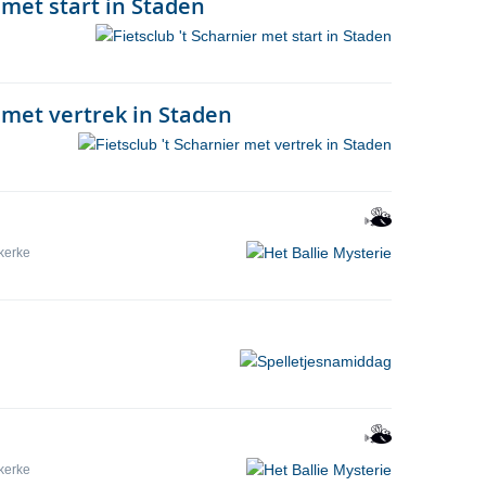
 met start in Staden
r met vertrek in Staden
kerke
kerke