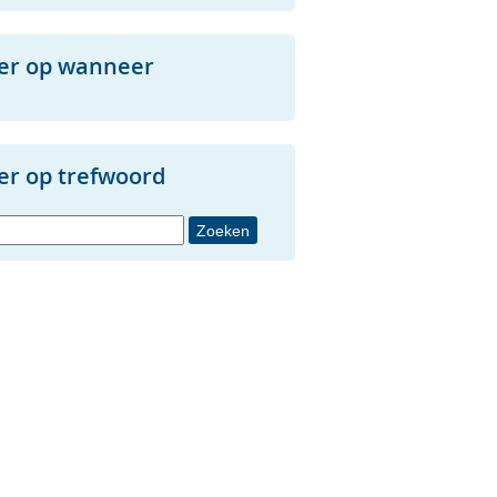
ter op wanneer
ter op trefwoord
oord