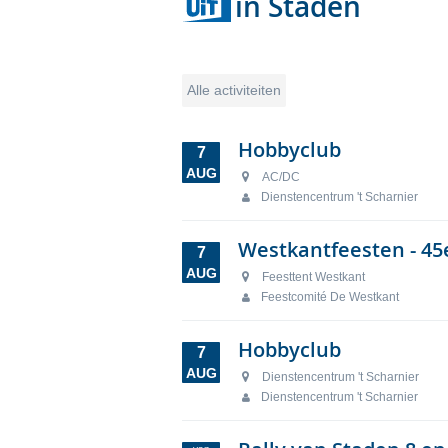
in Staden
Alle activiteiten
Overzichten
Hobbyclub
7
AUG
AC/DC
Dienstencentrum 't Scharnier
Westkantfeesten - 45e
7
AUG
Feesttent Westkant
Feestcomité De Westkant
Hobbyclub
7
AUG
Dienstencentrum 't Scharnier
Dienstencentrum 't Scharnier