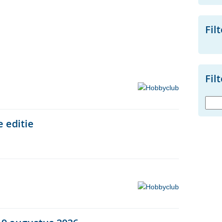
Fil
Fil
trefw
 editie