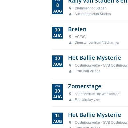
Rally van Staden 8 en
van
8
Blommenhof Staden
AUG
Automobielclub Staden
Breien
10
AUG
AC/DC
Dienstencentrum 't Scharnier
Het Ballie Mysterie
10
AUG
Oostnieuwkerke - GVB Oostnieuw
Little Ball Village
Zomerstage
van
10
sportcentrum “de wankaarde”
AUG
Footfairplay vzw
Het Ballie Mysterie
11
AUG
Oostnieuwkerke - GVB Oostnieuw