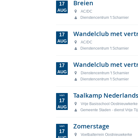
Breien
17
AUG
AC/DC
Dienstencentrum 't Scharnier
Wandelclub met vertr
17
AUG
AC/DC
Dienstencentrum 't Scharnier
Wandelclub met vertr
17
AUG
Dienstencentrum 't Scharnier
Dienstencentrum 't Scharnier
Taalkamp Nederland
van
17
Vrije Basisschool Oostnieuwkerke
AUG
Gemeente Staden - dienst Vrije Ti
Zomerstage
van
17
Voetbalterrein Oostnieuwkerke
AUG