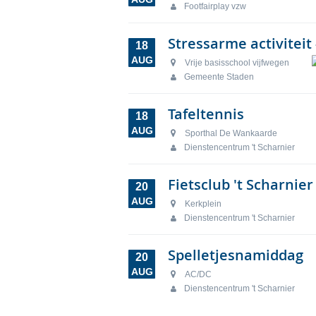
Footfairplay vzw
Stressarme activitei
18
AUG
Vrije basisschool vijfwegen
Gemeente Staden
Tafeltennis
18
AUG
Sporthal De Wankaarde
Dienstencentrum 't Scharnier
Fietsclub 't Scharnie
20
AUG
Kerkplein
Dienstencentrum 't Scharnier
Spelletjesnamiddag
20
AUG
AC/DC
Dienstencentrum 't Scharnier