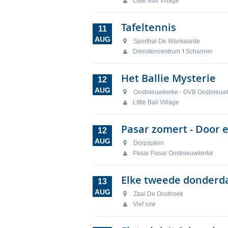
Little Ball Village
Tafeltennis
11
AUG
Sporthal De Wankaarde
Dienstencentrum 't Scharnier
Het Ballie Mysterie
12
AUG
Oostnieuwkerke - GVB Oostnieuw
Little Ball Village
Pasar zomert - Door
12
AUG
Dorpsplein
Pasar Pasar Oostnieuwkerke
Elke tweede donderd
13
AUG
Zaal De Oosthoek
Vief vzw