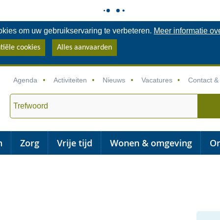
kies om uw gebruikservaring te verbeteren.
Meer informatie ov
tiële cookies
Alles aanvaarden
Agenda
Activiteiten
Nieuws
Vacatures
Contact &
trefwoord
n
Zorg
Vrije tijd
Wonen & omgeving
On