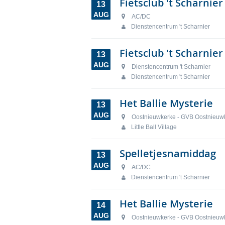
Fietsclub 't Scharnier
13
AUG
AC/DC
Dienstencentrum 't Scharnier
Fietsclub 't Scharnie
13
AUG
Dienstencentrum 't Scharnier
Dienstencentrum 't Scharnier
Het Ballie Mysterie
13
AUG
Oostnieuwkerke - GVB Oostnieuw
Little Ball Village
Spelletjesnamiddag
13
AUG
AC/DC
Dienstencentrum 't Scharnier
Het Ballie Mysterie
14
AUG
Oostnieuwkerke - GVB Oostnieuw