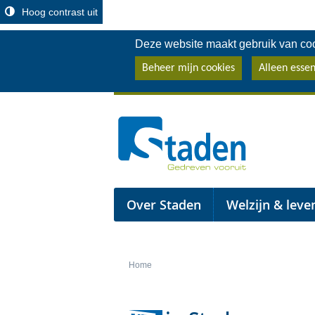
Hoog contrast uit
Deze website maakt gebruik van coo
Beheer mijn cookies
Alleen essen
Terug
Over Staden
Welzijn & leve
naar
startpagina
Home