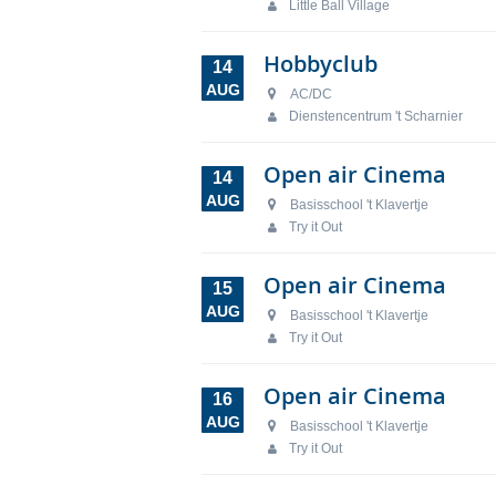
Little Ball Village
Hobbyclub
14
AUG
AC/DC
Dienstencentrum 't Scharnier
Open air Cinema
14
AUG
Basisschool 't Klavertje
Try it Out
Open air Cinema
15
AUG
Basisschool 't Klavertje
Try it Out
Open air Cinema
16
AUG
Basisschool 't Klavertje
Try it Out