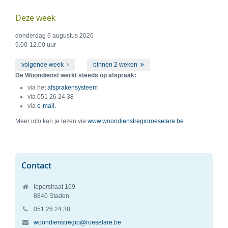
Deze week
donderdag 6 augustus 2026
9.00
-
12.00
uur
volgende week
binnen 2 weken
De Woondienst werkt steeds op afspraak:
via het
afsprakensysteem
via 051 26 24 38
via
e-mail.
Meer info kan je lezen via
www.woondienstregioroeselare.be
.
Contact
Ieperstraat 109
8840
Staden
051 26 24 38
woondienstregio@roeselare.be